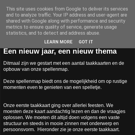
This site uses cookies from Google to deliver its services
Zonnebloemklas
and to analyze traffic. Your IP address and user-agent are
shared with Google along with performance and security
metrics to ensure quality of service, generate usage
statistics, and to detect and address abuse.
▼
LEARN MORE
GOT IT
Een nieuw jaar, een nieuw thema
Ditmaal zijn we gestart met een aantal taakkaarten en de
opbouw van onze spellenmap.
Deze spellenmap biedt ons de mogelijkheid om op rustige
momenten even te genieten van een spelletje.
Onze eerste taakkaart ging over allerlei feesten. We
moesten deze kaart aandachtig lezen en dan de vraagjes
oplossen. We moeten dit altijd doen volgens een vaste
structuur en steeds in mooie zinnen met onderwerp en
persoonsvorm. Hieronder zie je onze eerste taakkaart.